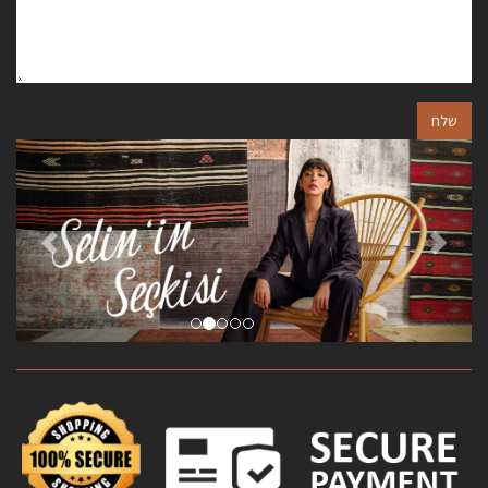
שלח
הבא
הקודם