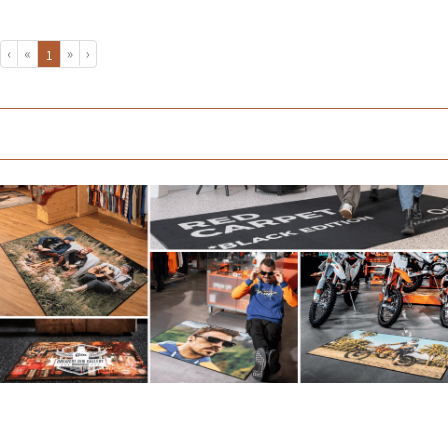
›
»
«
‹
(current)
1