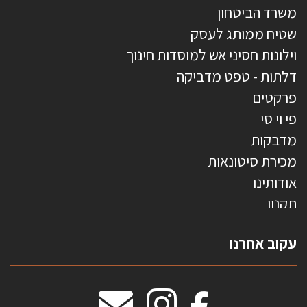
משרד הביטחון
שטיח ממותג לעסק
וילונות חסיני אש למוסדות חינוך
דלתות - טפט מדביקה
פרקטים
פי וי סי
מדבקות
מכירת סיטונאות
אודותינו
תקנון
צרו קשר
עקוב אחרנו
טפטים משולשים
וילונות חסיני אש
מידות שטיחים