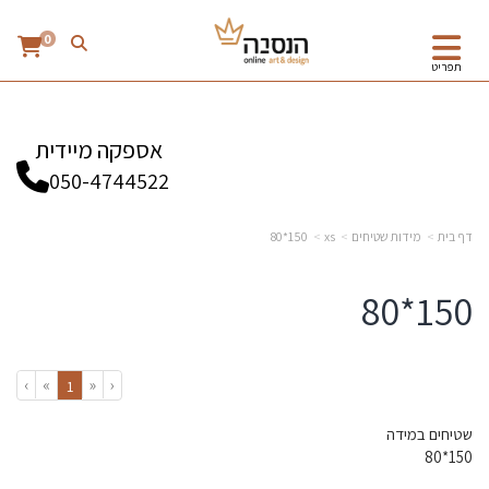
0
תפריט
אספקה מיידית
050-4744522
דף בית
מידות שטיחים
xs
150*80
150*80
›
»
«
‹
(current)
1
שטיחים במידה
150*80