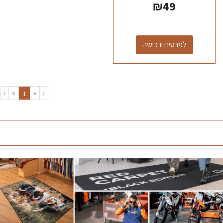
₪
49
לפרטים ורכישה
›
»
«
‹
(current)
1