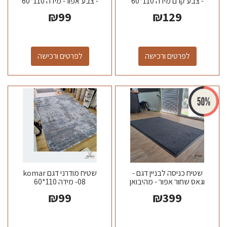
- צבע קרם מידה 110*60
- צבע אפור- מידה 110*60
₪
99
₪
129
לפרטים ורכישה
לפרטים ורכישה
שטיח כניסה לבניין דגם -
שטיח מודרני דגם komar
וגאס שחור אפור - מהיבואן
08- מידה 110*60
לצרכן מידה 150*90
₪
99
₪
399