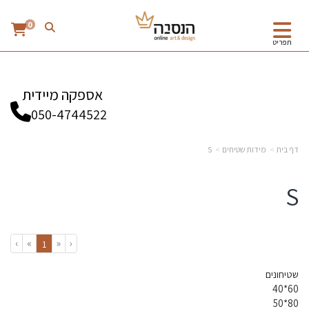
0
תפריט
אספקה מיידית
050-4744522
דף בית
מידות שטיחים
S
S
›
»
«
‹
(current)
1
שטיחונים
60*40
80*50