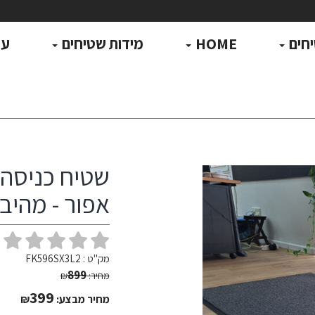
חים
HOME
מידות שטיחים
עו
שטיח כניסה ל
אפור - מהיבואן
(
מק"ט :
FK596SX3L2
899
מחיר:
₪
399
מחיר מבצע:
₪