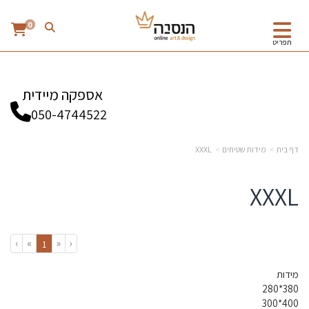
0
תפריט
אספקה מיידית
050-4744522
דף בית
מידות שטיחים
XXXL
XXXL
›
»
«
‹
(current)
1
מידות
380*280
400*300