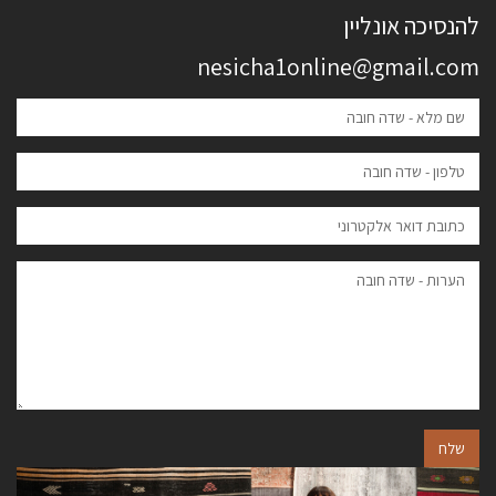
להנסיכה אונליין
nesicha1online@gmail.com
שלח
הבא
הקודם