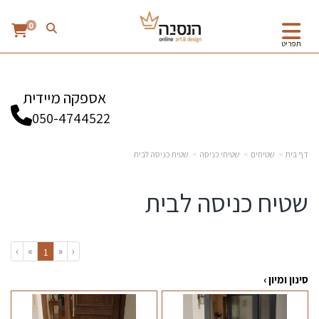
0
תפריט
אספקה מיידית
050-4744522
דף בית
שטיחים
שטיחי כניסה
שטיח כניסה לבית
שטיח כניסה לבית
›
»
«
‹
(current)
1
סינון ומיון ›