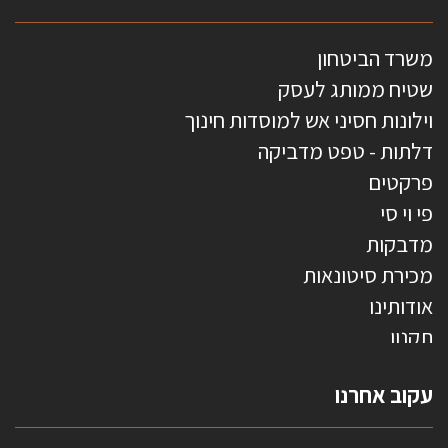
משרד הביטחון
שטיח ממותג לעסק
וילונות חסיני אש למוסדות חינוך
דלתות - טפט מדביקה
פרקטים
פי וי סי
מדבקות
מכירת סיטונאות
אודותינו
תקנון
צרו קשר
עקוב אחרנו
טפטים משולשים
וילונות חסיני אש