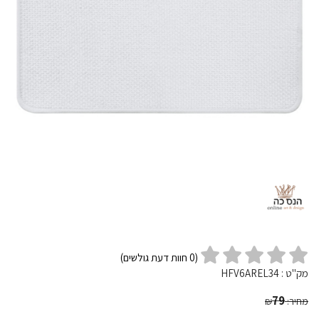
(
0
חוות דעת גולשים)
מק"ט :
HFV6AREL34
79
מחיר:
₪