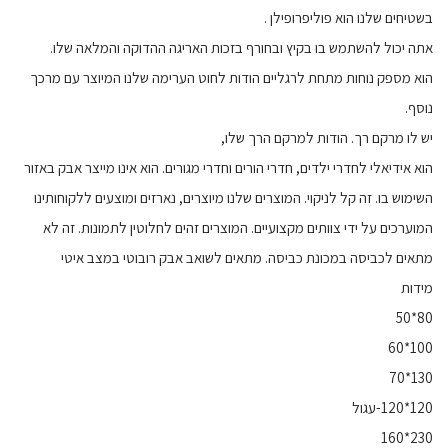
בשטיחים שלנו הוא פוליפרופילן .
אתה יכול להשתמש בו בקיץ ובחורף בזכות האריגה ההדוקה והמלאה שלו.
הוא מספק נוחות מתחת לרגליים הודות לחוט הערימה שלנו המיוצר עם מרכך
נוסף.
יש לו מרקם רך. הודות למרקם הרך שלו,
הוא אידיאלי לחדרי ילדים, חדרי הורים וחדרי מגורים. הוא אינו מייצר אבק באזור
השימוש בו. זה קל לניקוי. המוצרים שלנו מיוצרים, נארזים ומוצעים ללקוחותינו
המוערכים על ידי צוותים מקצועיים. המוצרים זהים לחלוטין לתמונות. זה לא
מתאים לכביסה במכונת כביסה. מתאים לשואב אבק רובוטי במצב איטי
מידות
80*50
100*60
130*70
120*120-עגול
230*160