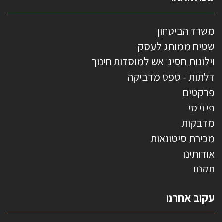
משרד הביטחון
שטיח ממותג לעסק
וילונות חסיני אש למוסדות חינוך
דלתות - טפט מדביקה
פרקטים
פי וי סי
מדבקות
מכירת סיטונאות
אודותינו
תקנון
צרו קשר
עקוב אחרנו
טפטים משולשים
וילונות חסיני אש