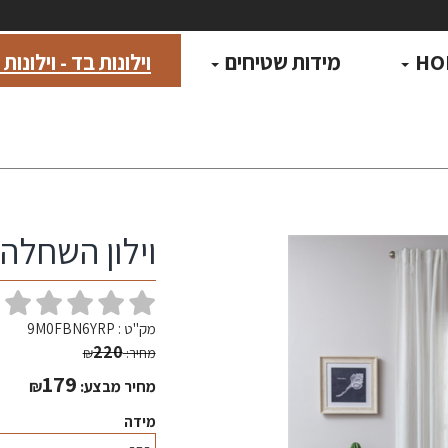
HO
מידות שטיחים
וילונות בד - וילונות
וילון השחלה י
(
מק"ט :
9M0FBN6YRP
220
מחיר:
₪
179
מחיר מבצע:
₪
מידה