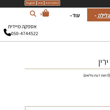
התחברות
₪
English
 גלילה
עוד
0
אספקה מיידית
050-4744522
רין
0
חוות דעת גולשים)