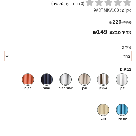
(
0
חוות דעת גולשים)
מק"ט :
9A8TMKV100
220
מחיר:
₪
149
מחיר מבצע:
₪
מידה
צבעים
לבן
שמנת
אבן
אפור בהיר
שחור
כתום
טורקיז
זהב