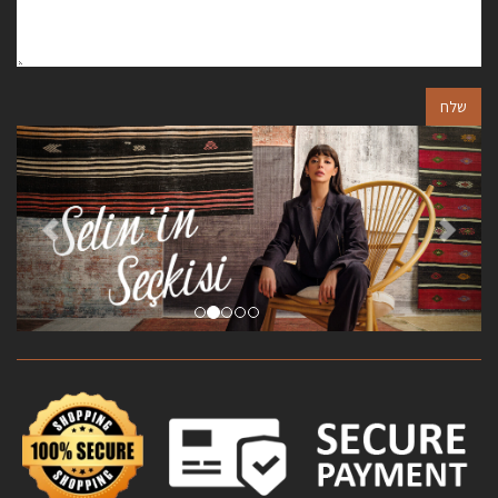
שלח
הבא
הקודם