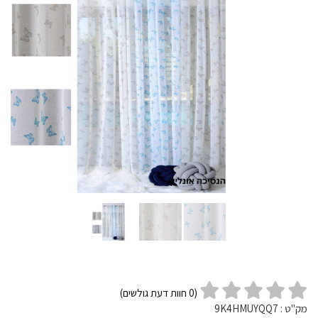
(
0
חוות דעת גולשים)
מק"ט :
9K4HMUYQQ7