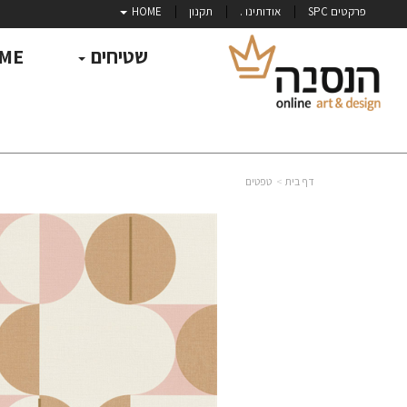
פרקטים SPC
אודותינו .
תקנון
HOME
שטיחים
ME
דף בית
טפטים