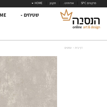
פרקטים SPC
אודותינו .
תקנון
HOME
שטיחים
ME
דף בית
טפטים