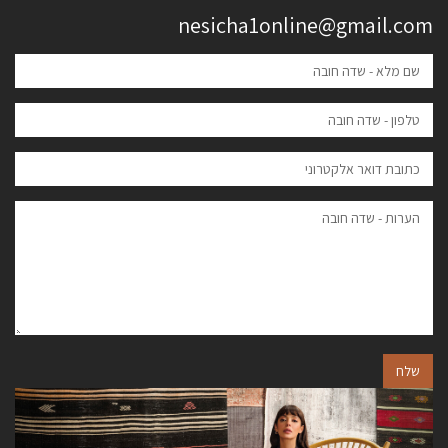
nesicha1online@gmail.com
שלח
הבא
הקודם