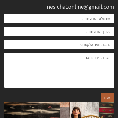
nesicha1online@gmail.com
שלח
הבא
הקודם