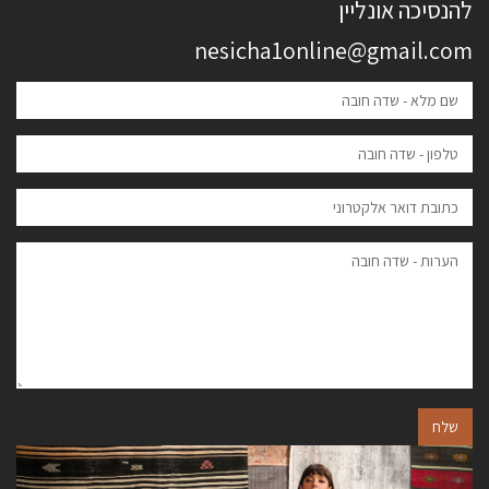
להנסיכה אונליין
nesicha1online@gmail.com
שלח
הבא
הקודם