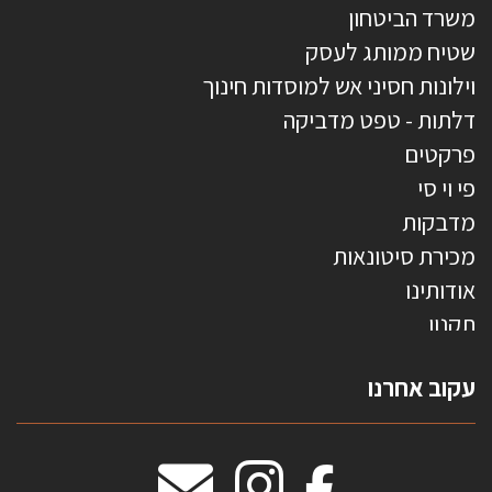
משרד הביטחון
שטיח ממותג לעסק
וילונות חסיני אש למוסדות חינוך
דלתות - טפט מדביקה
פרקטים
פי וי סי
מדבקות
מכירת סיטונאות
אודותינו
תקנון
צרו קשר
עקוב אחרנו
טפטים משולשים
וילונות חסיני אש
מידות שטיחים