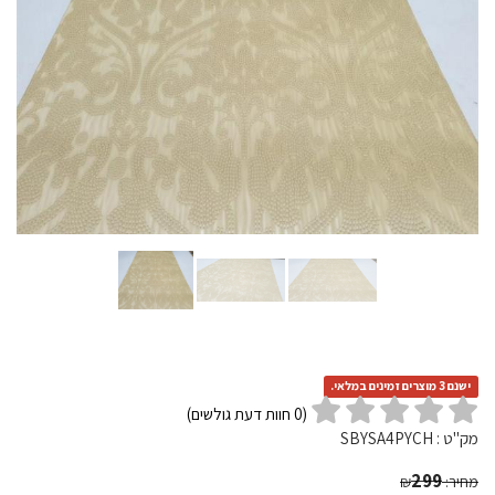
ישנם 3 מוצרים זמינים במלאי.
(
0
חוות דעת גולשים)
מק"ט :
SBYSA4PYCH
299
מחיר:
₪