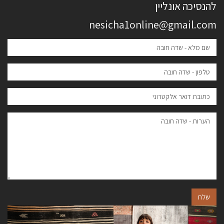
להנסיכה אונליין
nesicha1online@gmail.com
שלח
הבא
הקודם