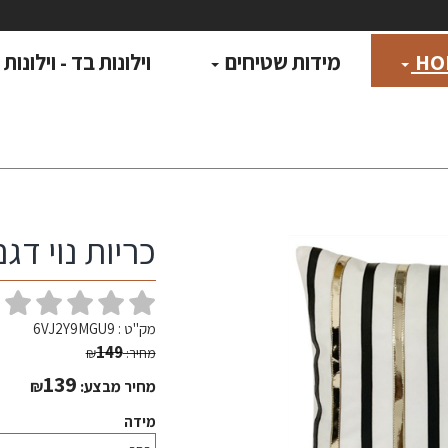
HO
מידות שטיחים
וילונות בד - וילונות
כריות נוי דגם 
(
מק"ט :
6VJ2Y9MGU9
149
מחיר:
₪
139
מחיר מבצע:
₪
מידה