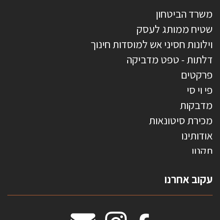
משרד הביטחון
שטיח ממותג לעסק
וילונות חסיני אש למוסדות חינוך
דלתות - טפט מדביקה
פרקטים
פי וי סי
מדבקות
מכירת סיטונאות
אודותינו
תקנון
צרו קשר
עקוב אחרנו
טפטים משולשים
וילונות חסיני אש
מידות שטיחים