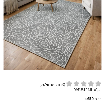
(
0
חוות דעת גולשים)
מק"ט :
D9FUS1P4JI
650
מחיר:
₪