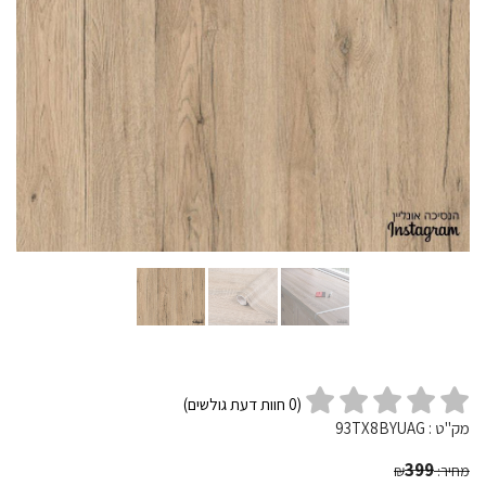
(
0
חוות דעת גולשים)
מק"ט :
93TX8BYUAG
399
מחיר:
₪