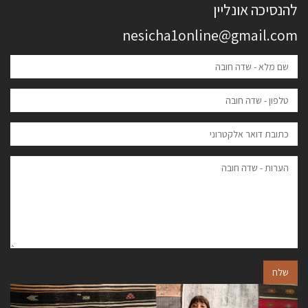
להנסיכה אונליין
nesicha1online@gmail.com
שלח
הבא
הקודם