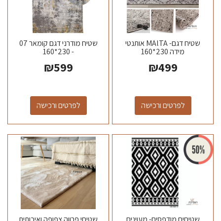
שטיח דגם- MAlTA אותנטי
שטיח מודרני דגם קומאר 07
מידה 230*160
- 230*160
₪
599
₪
499
לפרטים ורכישה
לפרטים ורכישה
שטיחים מודפסים- מעוינים
שטיחי פרווה צפופה ואיכותית