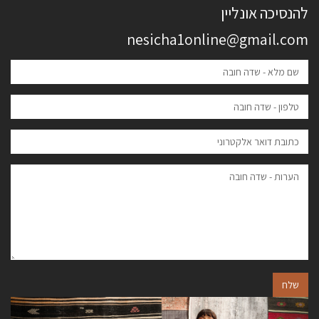
להנסיכה אונליין
nesicha1online@gmail.com
שלח
הבא
הקודם