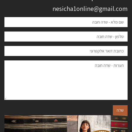
nesicha1online@gmail.com
שלח
הבא
הקודם