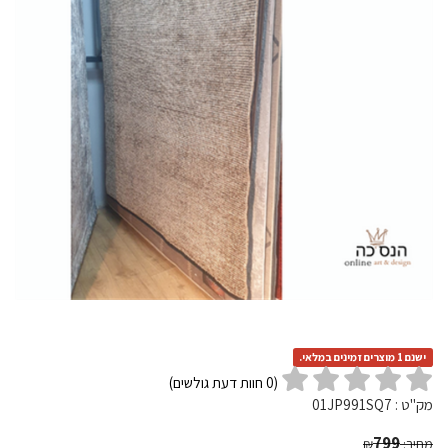
ישנם 1 מוצרים זמינים במלאי.
(
0
חוות דעת גולשים)
מק"ט :
01JP991SQ7
799
מחיר:
₪