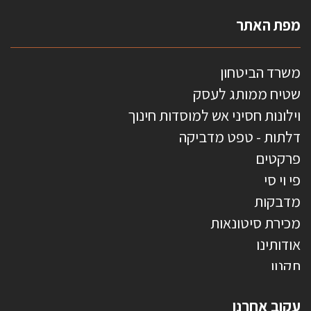
מפת האתר
משרד הביטחון
שטיח ממותג לעסק
וילונות חסיני אש למוסדות חינוך
דלתות - טפט מדביקה
פרקטים
פי וי סי
מדבקות
מכירת סיטונאות
אודותינו
תקנון
צרו קשר
עקוב אחרנו
טפטים משולשים