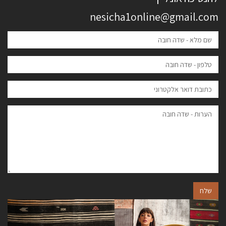
nesicha1online@gmail.com
שלח
הבא
הקודם