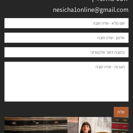
nesicha1online@gmail.com
שלח
הבא
הקודם