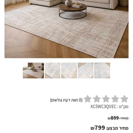
(
0
חוות דעת גולשים)
מק"ט :
XC5WC3QVEC
899
מחיר:
₪
799
מחיר מבצע:
₪