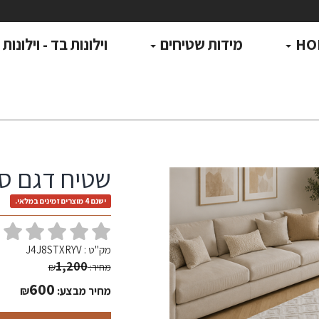
HO
מידות שטיחים
וילונות בד - וילונות
שטיח דגם סלס
ישנם 4 מוצרים זמינים במלאי.
(
מק"ט :
J4J8STXRYV
1,200
מחיר:
₪
600
מחיר מבצע:
₪