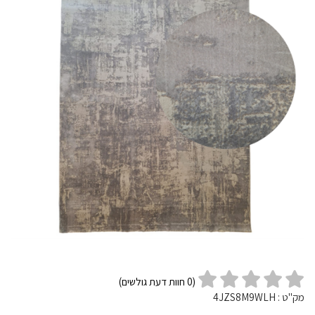
(
0
חוות דעת גולשים)
מק"ט :
4JZS8M9WLH