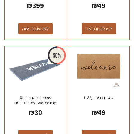
לצרכן
₪
399
₪
49
לפרטים ורכישה
לפרטים ורכישה
שטיח כניסה \ 02
שטיח כניסה - XL -
welcome -שטיח כניסה
גומי צבע שחור \ אפור מידה
₪
30
₪
49
120*40...