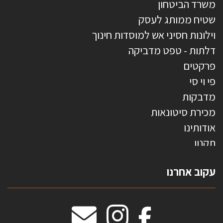
משרד הביטחון
שטיח ממותג לעסק
וילונות חסיני אש למוסדות חינוך
דלתות - טפט מדביקה
פרקטים
פי וי סי
מדבקות
מכירת סיטונאות
אודותינו
תקנון
צרו קשר
עקוב אחרנו
טפטים משולשים
וילונות חסיני אש
מידות שטיחים
מדבקות אנטי סאן