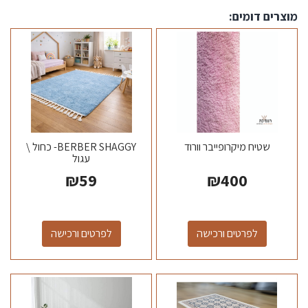
מוצרים דומים:
שטיח מיקרופייבר וורוד
BERBER SHAGGY- כחול \
עגול
₪
59
₪
400
לפרטים ורכישה
לפרטים ורכישה