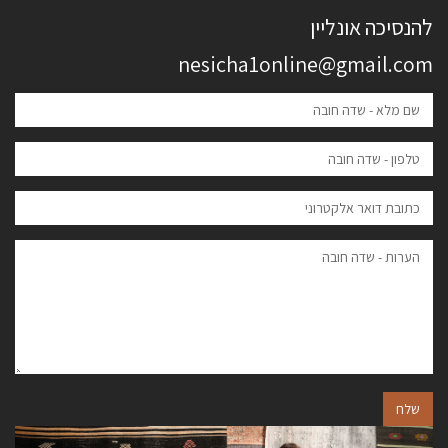
להנסיכה אונליין
nesicha1online@gmail.com
שלח
הבא
הקודם