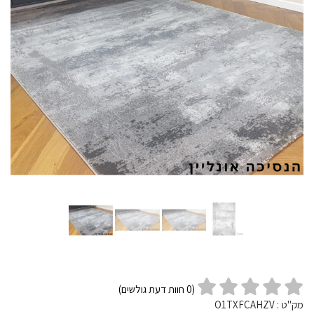
(
0
חוות דעת גולשים)
מק"ט :
O1TXFCAHZV