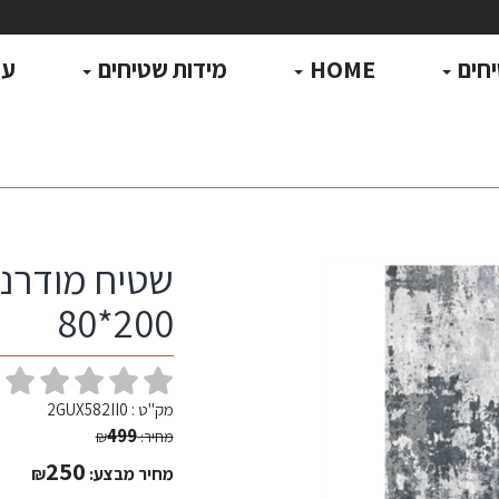
חים
HOME
מידות שטיחים
עו
200*80
(
מק"ט :
2GUX582II0
499
מחיר:
₪
250
מחיר מבצע:
₪