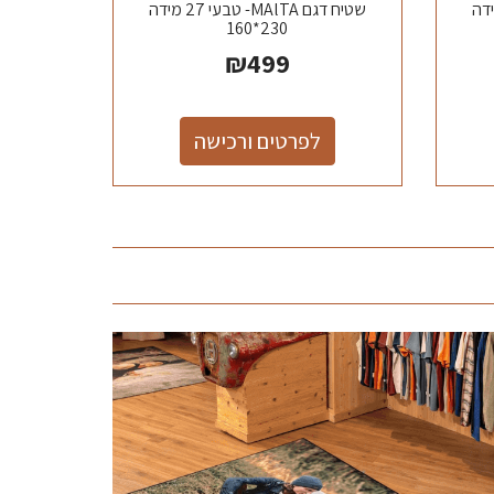
MAl- טבעי 24 מידה
שטיח דגם MAlTA- טבעי 27 מידה
230*160
₪
499
לפרטים ורכישה