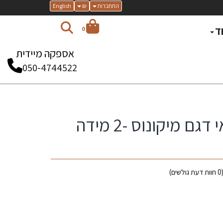
התחברות
₪
English
ד
0
אספקה מיידית
050-4744522
שטיח מרוקאי דגם מיקונוס -2 מידה
0
חוות דעת גולשים)