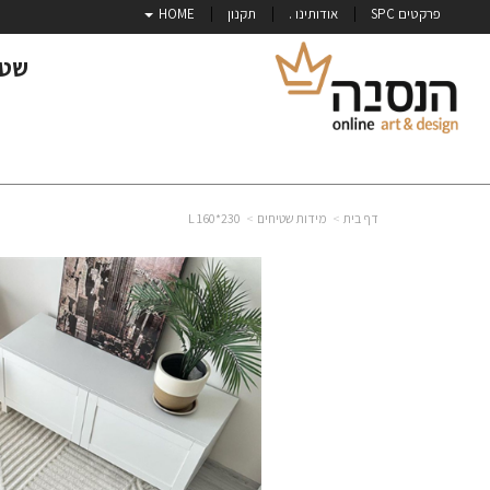
פרקטים SPC
אודותינו .
תקנון
HOME
שטי
דף בית
מידות שטיחים
230*160 L