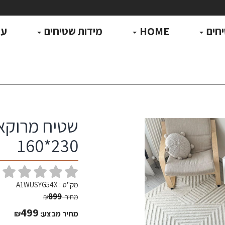
חים
HOME
מידות שטיחים
עו
230*160
(
מק"ט :
A1WUSYG54X
899
מחיר:
₪
499
מחיר מבצע:
₪