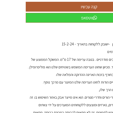
ווטסאפ
שובק ללקוחות בתאריך - 15-2-24
נזים
המוצר נארג על נולים ממוחשבים מודרניים . בגובה ערימה של 17 מ"מ. המשקל הממוצע של
חורף בזכות האריגה ההדוקה והמלאה שלו.
ם הודות לחוט הערימה שלנו המיוצר עם מרכך נוסף.
 הרך שלו,
 הורים וחדרי מגורים. הוא אינו מייצר אבק באזור השימוש בו. זה
רים, נארזים ומוצעים ללקוחותינו המוערכים על ידי צוותים
וטין לתמונות. זה לא מתאים לכביסה במכונת כביסה. מתאים