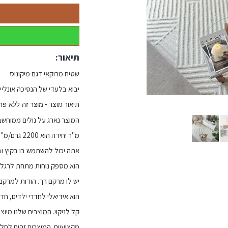
תיאור:
שטיח מרוקאי דגם מיקונוס
יבוא בלעדי של הנסיכה אונליין -י
תיאור מוצר -
מוצר זה ללא פר
מ"ר יחידה הוא 2200 גרם/מ"ר. מכיוון שחוט הערימה המשמש בשטיחים שלנו הוא פוליפרופילן .
אתה יכול להשתמש בו בקיץ וב
הוא מספק נוחות מתחת לרגליי
יש לו מרקם רך. הודות למרקם
הוא אידיאלי לחדרי ילדים, חדרי
קל לניקוי. המוצרים שלנו מיוצ
מקצועיים. המוצרים זהים לחל