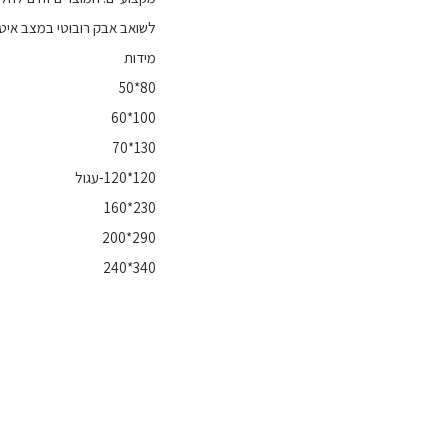
לשואב אבק רובוטי במצב איט
מידות
80*50
100*60
130*70
120*120-עגול
230*160
290*200
340*240