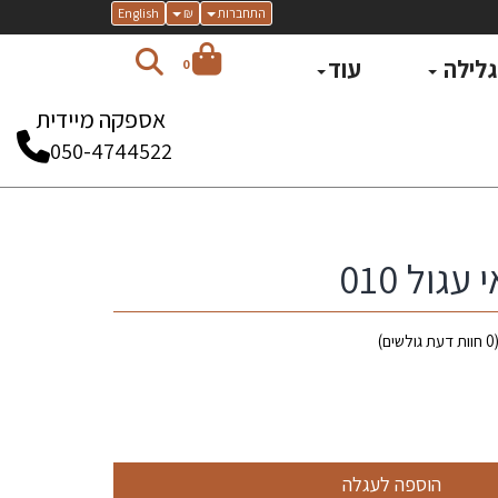
התחברות
₪
English
 גלילה
עוד
0
אספקה מיידית
050-4744522
גול 010
0
חוות דעת גולשים)