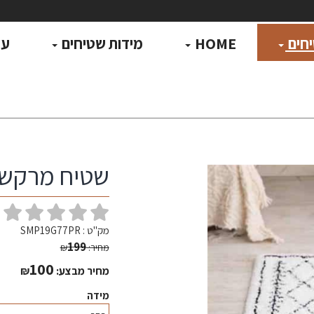
חים
HOME
מידות שטיחים
עו
שטיח מרקש שא
(
מק"ט :
SMP19G77PR
199
מחיר:
₪
100
מחיר מבצע:
₪
מידה