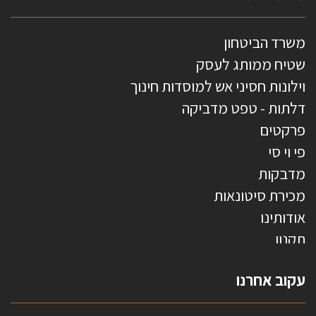
משרד הביטחון
שטיח ממותג לעסק
וילונות חסיני אש למוסדות חינוך
דלתות - טפט מדביקה
פרקטים
פי וי סי
מדבקות
מכירת סיטונאות
אודותינו
תקנון
צרו קשר
עקוב אחרנו
טפטים משולשים
וילונות חסיני אש