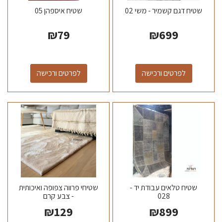
שטיח דגם קשמיר - משי 02
שטיח איספהן 05
₪
79
₪
699
לפרטים ורכישה
לפרטים ורכישה
שטיח טלאים עבודת יד -
שטיחי פרווה צפופה ואיכותית
028
- צבע קרם
₪
129
₪
899