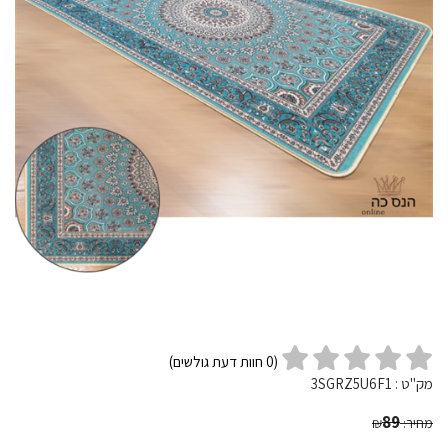
(
0
חוות דעת גולשים)
מק"ט :
3SGRZ5U6F1
89
מחיר:
₪