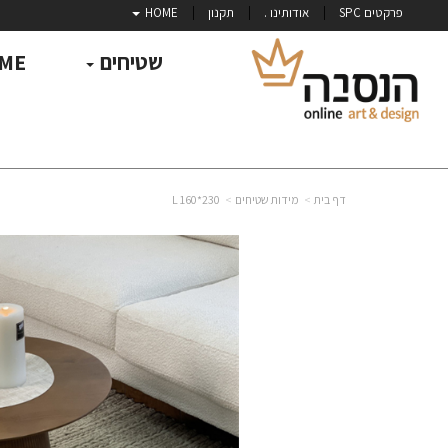
פרקטים SPC
אודותינו .
תקנון
HOME
שטיחים
ME
דף בית
מידות שטיחים
230*160 L