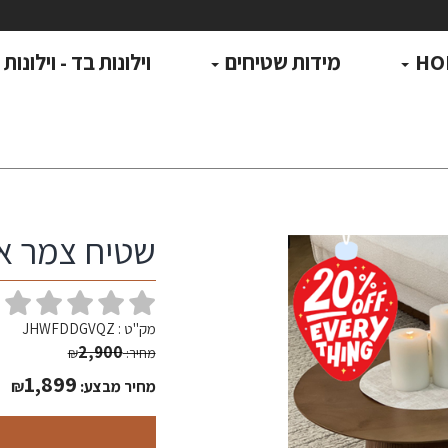
HO
מידות שטיחים
וילונות בד - וילונות
שטיח צמר אבן בג
(
מק"ט :
JHWFDDGVQZ
2,900
מחיר:
₪
1,899
מחיר מבצע:
₪