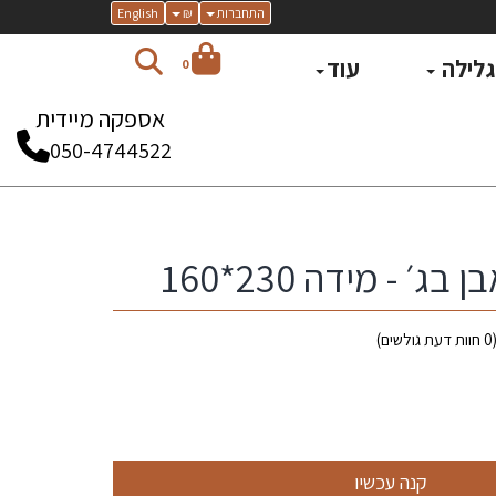
התחברות
₪
English
 גלילה
עוד
0
אספקה מיידית
050-4744522
׳ - מידה 230*160
0
חוות דעת גולשים)