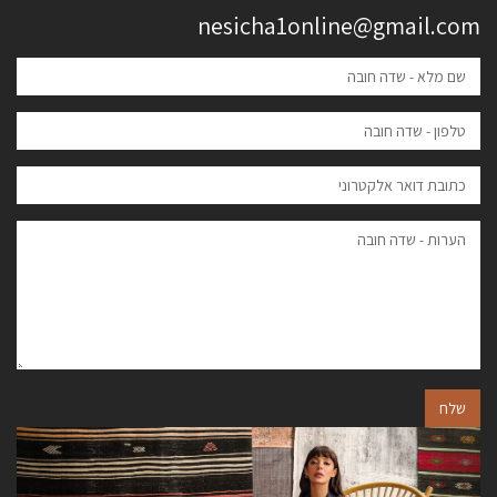
nesicha1online@gmail.com
שלח
הבא
הקודם