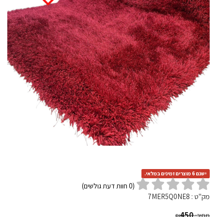
ישנם 6 מוצרים זמינים במלאי.
(
0
חוות דעת גולשים)
מק"ט :
7MER5Q0NE8
450
מחיר:
₪