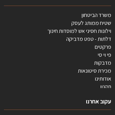
משרד הביטחון
שטיח ממותג לעסק
וילונות חסיני אש למוסדות חינוך
דלתות - טפט מדביקה
פרקטים
פי וי סי
מדבקות
מכירת סיטונאות
אודותינו
תקנון
צרו קשר
עקוב אחרנו
טפטים משולשים
וילונות חסיני אש