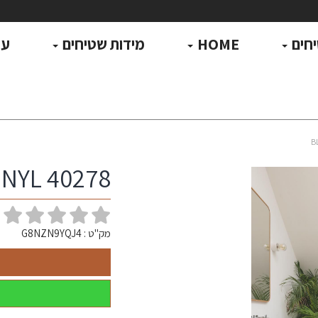
חים
HOME
מידות שטיחים
עו
INYL 40278
(
מק"ט :
G8NZN9YQJ4