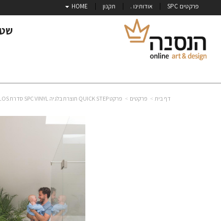
פרקטים SPC
אודותינו .
תקנון
HOME
שטי
דף בית
פרקטים
פרקט QUICK STEP תוצרת בלגיה SPC VINYL סדרת BLOS