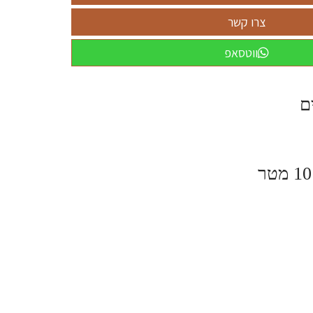
ווטסאפ
ים