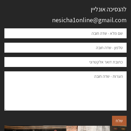
להנסיכה אונליין
nesicha1online@gmail.com
שלח
הבא
הקודם