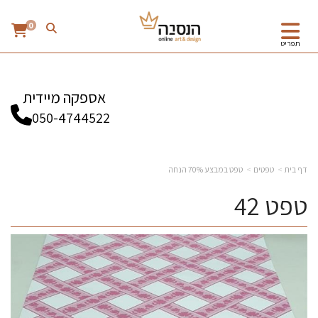
0
תפריט
אספקה מיידית
050-4744522
דף בית
טפטים
טפט במבצע 70% הנחה
טפט 42