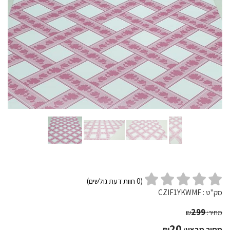
(
0
חוות דעת גולשים)
מק"ט :
CZIF1YKWMF
299
מחיר:
₪
20
מחיר מבצע:
₪