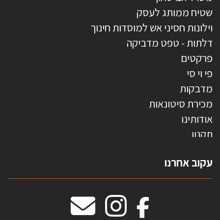
שטיח ממותג לעסק
וילונות חסיני אש למוסדות חינוך
דלתות - טפט מדביקה
פרקטים
פי וי סי
מדבקות
מכירת סיטונאות
אודותינו
תקנון
צרו קשר
עקוב אחרנו
טפטים משולשים
וילונות חסיני אש
מידות שטיחים
מדבקות אנטי סאן