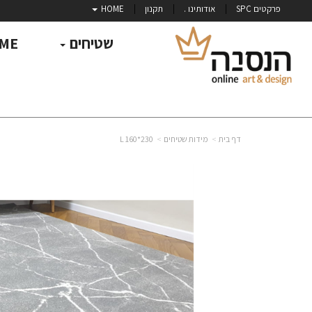
פרקטים SPC
אודותינו .
תקנון
HOME
שטיחים
ME
דף בית
מידות שטיחים
230*160 L