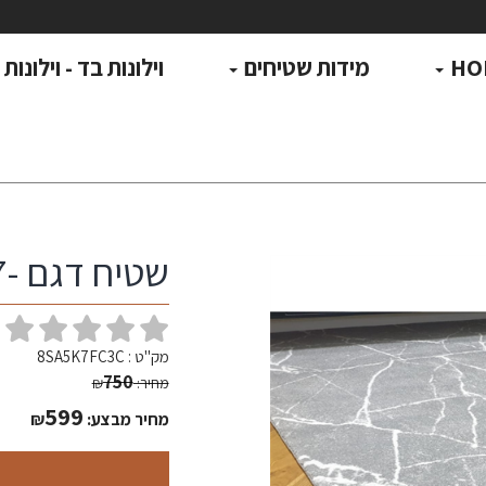
HO
מידות שטיחים
וילונות בד - וילונות
שטיח דגם -YORK 07 מידה 230*160
(
מק"ט :
8SA5K7FC3C
750
מחיר:
₪
599
מחיר מבצע:
₪