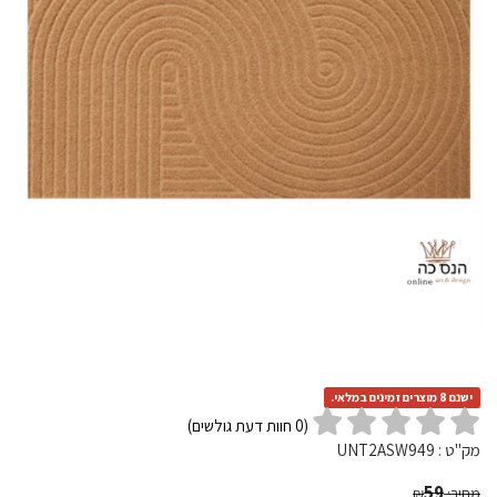
ישנם 8 מוצרים זמינים במלאי.
(
0
חוות דעת גולשים)
מק"ט :
UNT2ASW949
59
מחיר:
₪