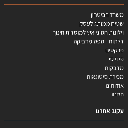
משרד הביטחון
שטיח ממותג לעסק
וילונות חסיני אש למוסדות חינוך
דלתות - טפט מדביקה
פרקטים
פי וי סי
מדבקות
מכירת סיטונאות
אודותינו
תקנון
צרו קשר
עקוב אחרנו
טפטים משולשים
וילונות חסיני אש