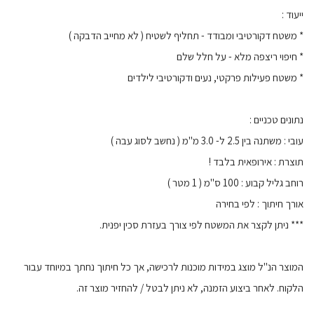
ייעוד :
* משטח דקורטיבי ומבודד - תחליף לשטיח ( לא מחייב הדבקה )
* חיפוי ריצפה מלא - על חלל שלם
* משטח פעילות פרקטי, נעים ודקורטיבי לילדים
נתונים טכניים :
עובי : משתנה בין 2.5 ל- 3.0 מ"מ ( נחשב לסוג עבה )
תוצרת : אירופאית בלבד !
רוחב גליל קבוע : 100 ס"מ ( 1 מטר )
אורך חיתוך : לפי בחירה
*** ניתן לקצר את המשטח לפי צורך בעזרת סכין יפנית.
המוצר הנ"ל מוצג במידות מוכנות לרכישה, אך כל חיתוך נחתך במיוחד עבור
הלקוח. לאחר ביצוע הזמנה, לא ניתן לבטל / להחזיר מוצר זה.