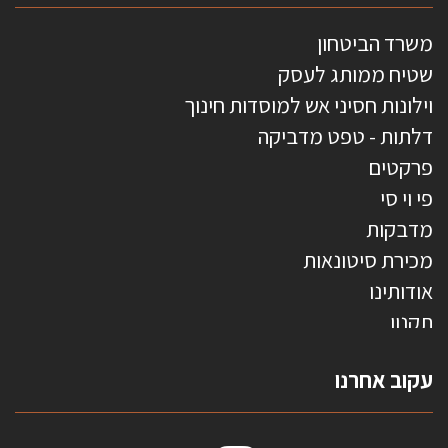
משרד הביטחון
שטיח ממותג לעסק
וילונות חסיני אש למוסדות חינוך
דלתות - טפט מדביקה
פרקטים
פי וי סי
מדבקות
מכירת סיטונאות
אודותינו
תקנון
צרו קשר
עקוב אחרנו
טפטים משולשים
וילונות חסיני אש
מידות שטיחים