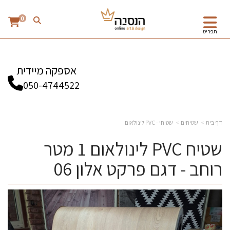
0
תפריט
אספקה מיידית
050-4744522
דף בית
שטיחים
שטיחי - PVC לינולאום
שטיח PVC לינולאום 1 מטר
רוחב - דגם פרקט אלון 06