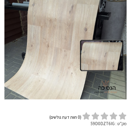
(
0
חוות דעת גולשים)
מק"ט :
59D0DZT6IG