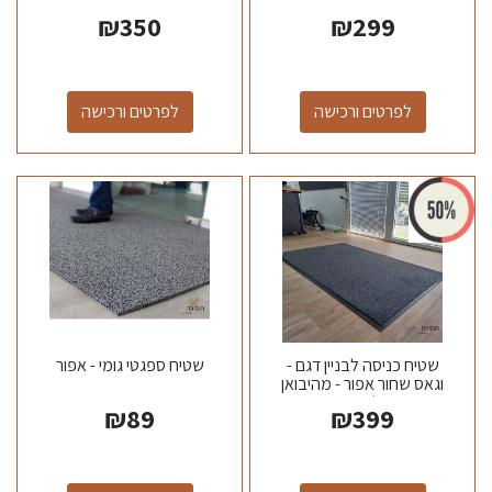
₪
350
₪
299
לפרטים ורכישה
לפרטים ורכישה
שטיח כניסה לבניין דגם -
שטיח ספגטי גומי - אפור
וגאס שחור אפור - מהיבואן
לצרכן
₪
89
₪
399